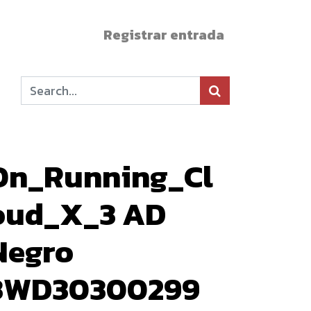
Registrar entrada
On_Running_Cl
oud_X_3 AD
Negro
3WD30300299