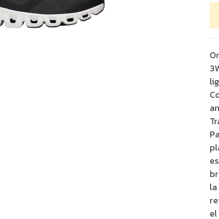
On
3W
li
Co
am
Tr
Pa
pl
es
br
la
re
el