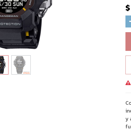
Co
in
y 
fu