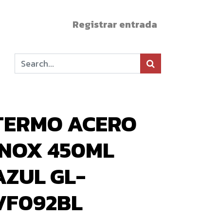
Registrar entrada
TERMO ACERO
INOX 450ML
AZUL GL-
VF092BL