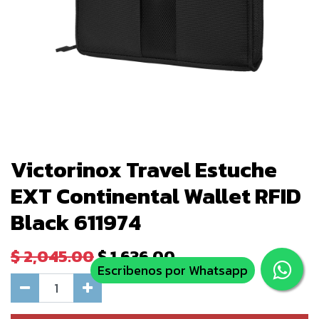
Victorinox Travel Estuche
EXT Continental Wallet RFID
Black 611974
$
2,045.00
$
1,636.00
Escribenos por Whatsapp