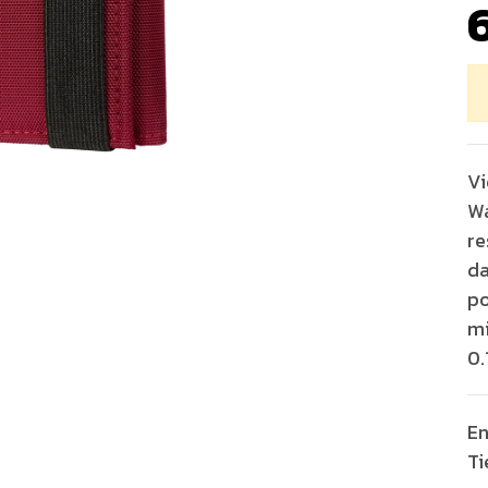
Vi
Wa
re
da
po
mi
0.
En
Ti