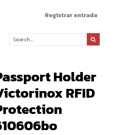
Registrar entrada
Passport Holder
Victorinox RFID
Protection
610606bo