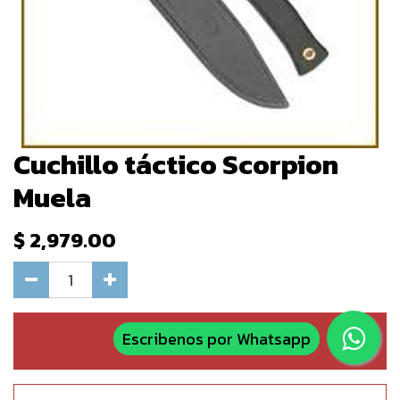
Cuchillo táctico Scorpion
Muela
$
2,979.00
Escribenos por Whatsapp
Agregar al carrito