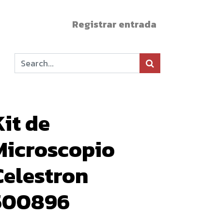
Registrar entrada
Kit de
Microscopio
Celestron
500896