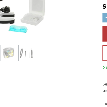
2.
Se
bi
In