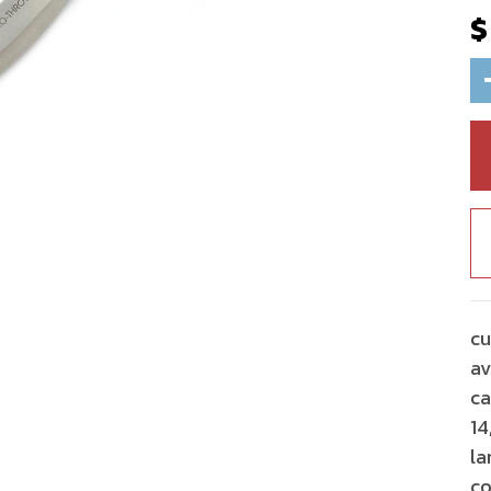
cu
av
ca
14
la
co