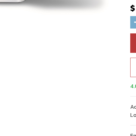
4.
A
Lo
En