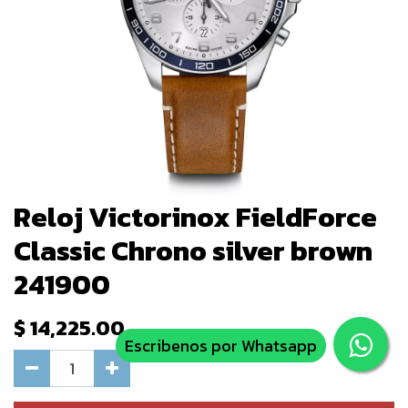
Reloj Victorinox FieldForce
Classic Chrono silver brown
241900
$
14,225.00
Escribenos por Whatsapp