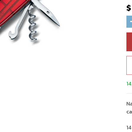
14
Na
ca
14