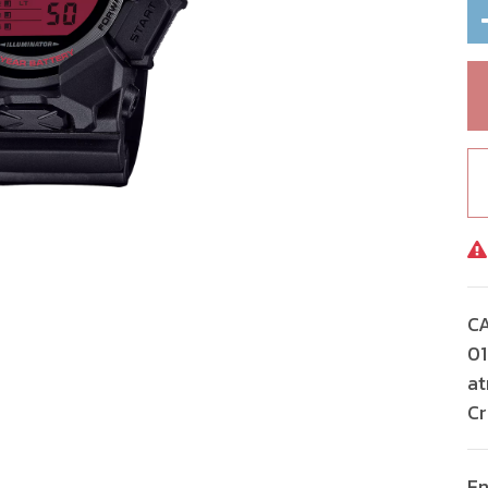
C
01
at
Cr
En