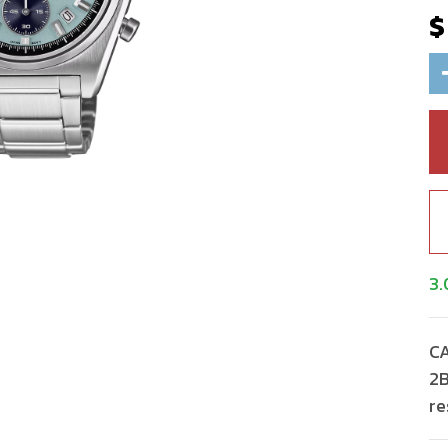
3.
CA
2B
re