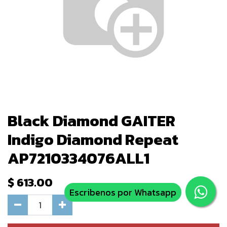
Black Diamond GAITER
Indigo Diamond Repeat
AP7210334076ALL1
$
613.00
Escribenos por Whatsapp