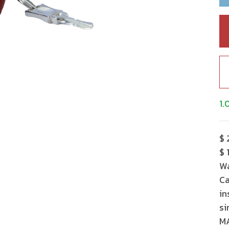
1.
$ 
$ 
Wa
Ca
in
si
MA