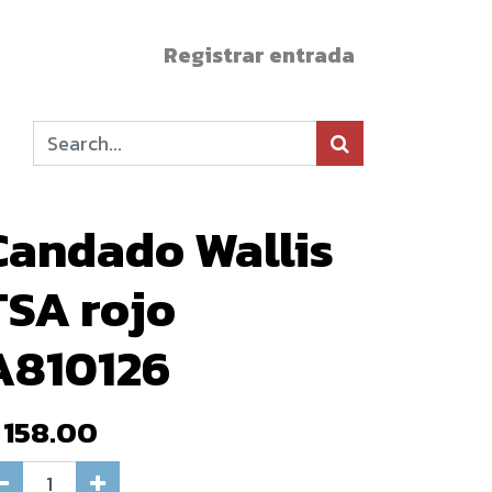
Registrar entrada
Candado Wallis
TSA rojo
A810126
$
158.00