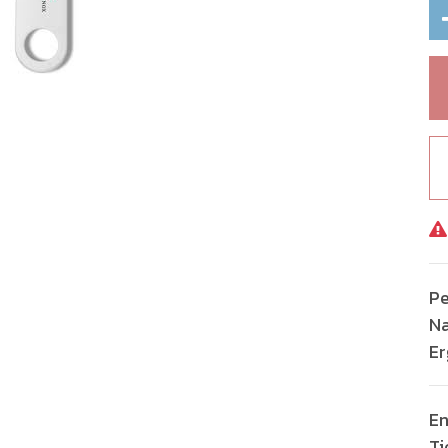
Pe
Na
Er
En
Ti